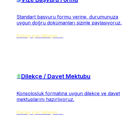
Standart başvuru formu yerine, durumunuza
uygun doğru dokümanları sizinle paylaşıyoruz.
Detay için tıklayın →
Dilekçe / Davet Mektubu
📄
Konsolosluk formatına uygun dilekçe ve davet
mektuplarını hazırlıyoruz.
Detay için tıklayın →