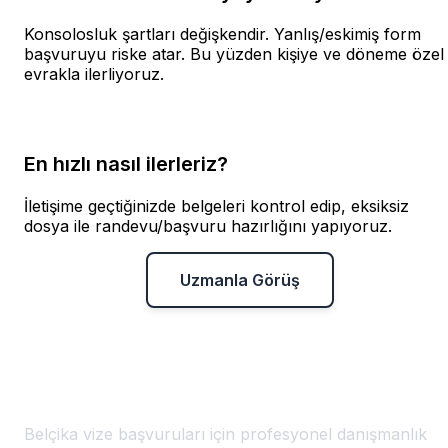
Konsolosluk şartları değişkendir. Yanlış/eskimiş form
başvuruyu riske atar. Bu yüzden kişiye ve döneme özel
evrakla ilerliyoruz.
En hızlı nasıl ilerleriz?
İletişime geçtiğinizde belgeleri kontrol edip, eksiksiz
dosya ile randevu/başvuru hazırlığını yapıyoruz.
Uzmanla Görüş
Belçika Vize Başvuru Merkezi
🇧🇪
Bursa'da Belçika Vizesi
Belçika vize başvuruları için profesyonel danışmanlık