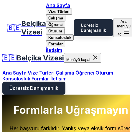
Ana Sayfa
Vize Türleri
Çalışma
Belçika
Ana
Öğrenci
Ücretsiz
🇧🇪
menüyü
Vizesi
Danışmanlık
Oturum
aç
Konsolosluk
Formlar
İletişim
🇧🇪
Belçika Vizesi
Menüyü kapat
Ana Sayfa
Vize Türleri
Çalışma
Öğrenci
Oturum
Konsolosluk
Formlar
İletişim
Ücretsiz Danışmanlık
Formlarla Uğraşmayın
Her başvuru farklıdır. Yanlış veya eksik form sürec