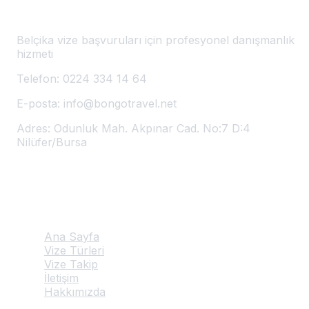
Bursa'da Belçika Vizesi
Belçika vize başvuruları için profesyonel danışmanlık
hizmeti
Telefon:
0224 334 14 64
E-posta:
info@bongotravel.net
Adres:
Odunluk Mah. Akpınar Cad. No:7 D:4
Nilüfer/Bursa
Hızlı Linkler
Ana Sayfa
Vize Türleri
Vize Takip
İletişim
Hakkımızda