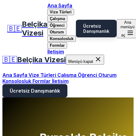
Ana Sayfa
Vize Türleri
Çalışma
Belçika
Ana
Öğrenci
Ücretsiz
🇧🇪
menüyü
Vizesi
Danışmanlık
Oturum
aç
Konsolosluk
Formlar
İletişim
🇧🇪
Belçika Vizesi
Menüyü kapat
Ana Sayfa
Vize Türleri
Çalışma
Öğrenci
Oturum
Konsolosluk
Formlar
İletişim
Ücretsiz Danışmanlık