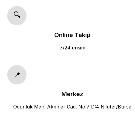
🔍
Online Takip
7/24 erişim
📍
Merkez
Odunluk Mah. Akpınar Cad. No:7 D:4 Nilüfer/Bursa
Belçika Vize Başvuru Merkezi
🇧🇪