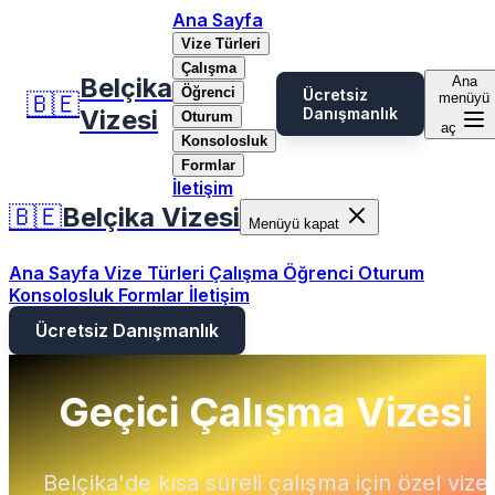
Ana Sayfa
Vize Türleri
Çalışma
Belçika
Ana
Öğrenci
Ücretsiz
🇧🇪
menüyü
Vizesi
Danışmanlık
Oturum
aç
Konsolosluk
Formlar
İletişim
🇧🇪
Belçika Vizesi
Menüyü kapat
Ana Sayfa
Vize Türleri
Çalışma
Öğrenci
Oturum
Konsolosluk
Formlar
İletişim
Ücretsiz Danışmanlık
Geçici Çalışma Vizesi
Belçika'de kısa süreli çalışma için özel vize