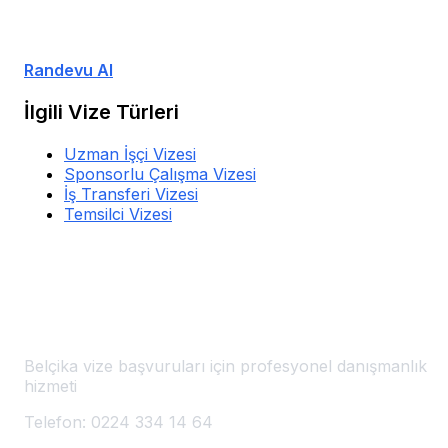
Uzman ekibimizle görüşün, size özel çözümler sunalım.
Randevu Al
İlgili Vize Türleri
Uzman İşçi Vizesi
Sponsorlu Çalışma Vizesi
İş Transferi Vizesi
Temsilci Vizesi
Belçika Vize Başvuru Merkezi
🇧🇪
Bursa'da Belçika Vizesi
Belçika vize başvuruları için profesyonel danışmanlık
hizmeti
Telefon:
0224 334 14 64